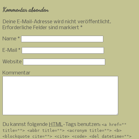
Kommentar absenden
Deine E-Mail-Adresse wird nicht veröffentlicht.
Erforderliche Felder sind markiert
*
Name
*
E-Mail
*
Website
Kommentar
Du kannst folgende
HTML
-Tags benutzen:
<a href=""
title=""> <abbr title=""> <acronym title=""> <b>
<blockquote cite=""> <cite> <code> <del datetime="">