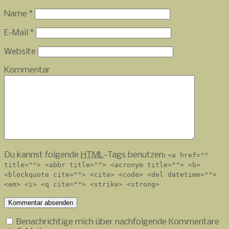
Name
*
E-Mail
*
Website
Kommentar
Du kannst folgende
HTML
-Tags benutzen:
<a href=""
title=""> <abbr title=""> <acronym title=""> <b>
<blockquote cite=""> <cite> <code> <del datetime="">
<em> <i> <q cite=""> <strike> <strong>
Benachrichtige mich über nachfolgende Kommentare