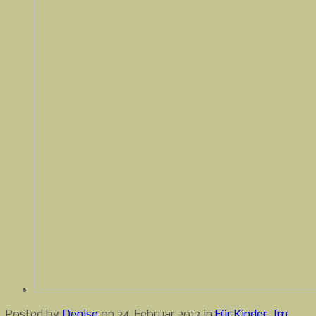
Posted by
Denise
on 24. Februar 2013 in
Für Kinder
,
Im