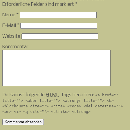
Erforderliche Felder sind markiert
*
Name
*
E-Mail
*
Website
Kommentar
Du kannst folgende
HTML
-Tags benutzen:
<a href=""
title=""> <abbr title=""> <acronym title=""> <b>
<blockquote cite=""> <cite> <code> <del datetime="">
<em> <i> <q cite=""> <strike> <strong>