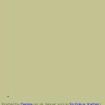
Posted by
Denise
on 28. Januar 2013 in
Im Fokus
,
Karten
|