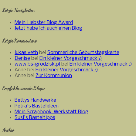
Letzte Neuigkeiten
Mein Liebster Blog Award
Jetzt habe ich auch einen Blog
Letzte Kommentare
lukas veth
bei
Sommerliche Geburtstagskarte
Denise
bei
Ein kleiner Vorgeschmack :)
www.bs-grodzisk.pl
bei
Ein kleiner Vorgeschmack :)
Anne bei
Ein kleiner Vorgeschmack :)
Anne bei
Zur Kommunion
Empfehlenswerte Blogs:
Bettys Handwerke
Petra's Bastelideen
Mein Scrapbook-Werkstatt Blog
Susi's Basteltipps
Archiv