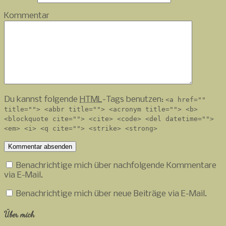
Kommentar
Du kannst folgende
HTML
-Tags benutzen:
<a href=""
title=""> <abbr title=""> <acronym title=""> <b>
<blockquote cite=""> <cite> <code> <del datetime="">
<em> <i> <q cite=""> <strike> <strong>
Benachrichtige mich über nachfolgende Kommentare
via E-Mail.
Benachrichtige mich über neue Beiträge via E-Mail.
Über mich