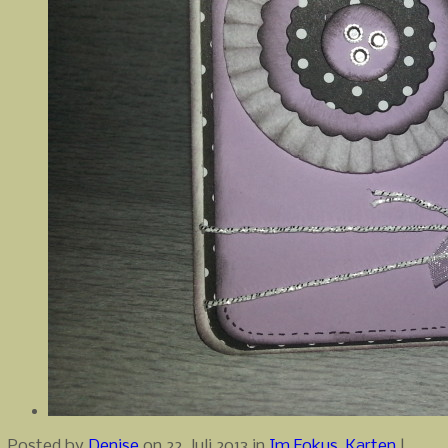
Posted by
Denise
on 22. Juli 2013 in
Im Fokus
,
Karten
|