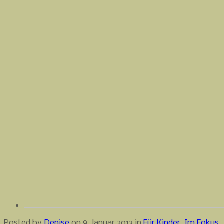
Posted by
Denise
on 9. Januar 2013 in
Für Kinder
,
Im Fokus