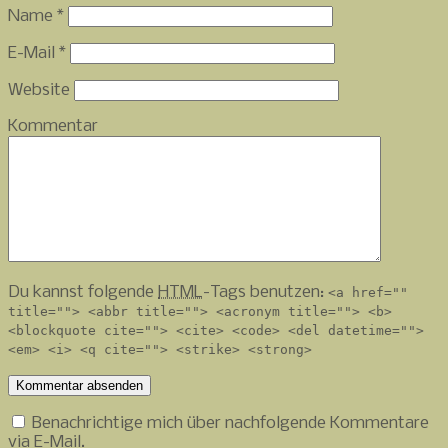
Name
*
E-Mail
*
Website
Kommentar
Du kannst folgende
HTML
-Tags benutzen:
<a href=""
title=""> <abbr title=""> <acronym title=""> <b>
<blockquote cite=""> <cite> <code> <del datetime="">
<em> <i> <q cite=""> <strike> <strong>
Benachrichtige mich über nachfolgende Kommentare
via E-Mail.